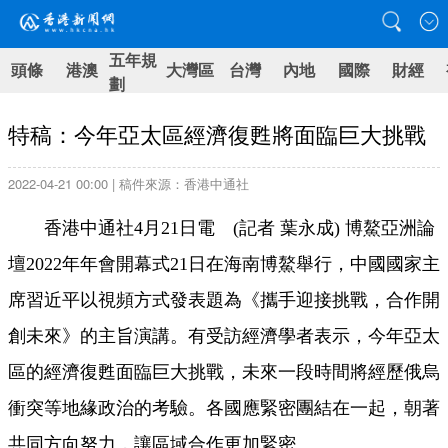
五年規
頭條
港澳
大灣區
台灣
內地
國際
財經
劃
特稿：今年亞太區經濟復甦將面臨巨大挑戰
2022-04-21 00:00 | 稿件來源：香港中通社
香港中通社4月21日電 (記者 葉永成) 博鰲亞洲論
壇2022年年會開幕式21日在海南博鰲舉行，中國國家主
席習近平以視頻方式發表題為《攜手迎接挑戰，合作開
創未來》的主旨演講。有受訪經濟學者表示，今年亞太
區的經濟復甦面臨巨大挑戰，未來一段時間將經歷俄烏
衝突等地緣政治的考驗。各國應緊密團結在一起，朝著
共同方向努力，讓區域合作更加緊密。