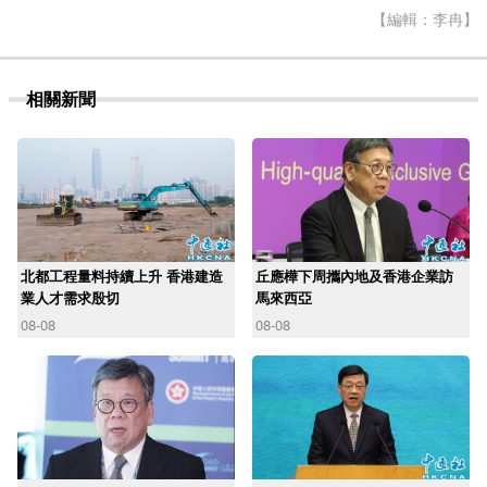
【編輯：李冉】
相關新聞
北都工程量料持續上升 香港建造
丘應樺下周攜內地及香港企業訪
業人才需求殷切
馬來西亞
08-08
08-08