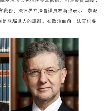
法院兩名法官包括院長韋彥德、副院長賀知義，
官職務。法律界立法會議員林新強表示，辭職
不過是欺騙世人的說辭。在政治面前，法官也要