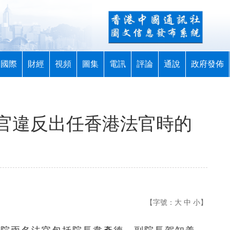
國際
財經
視頻
圖集
電訊
評論
通說
政府發佈
官違反出任香港法官時的
【字號：
大
中
小
】