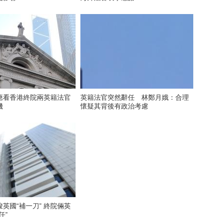
應看香港終院兩英籍法官
英籍法官突然辭任 林鄭月娥：合理
機
懷疑其背後有政治考慮
“補一刀” 終院倆英
任”