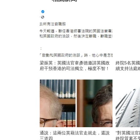
梁振英：英國法官韋彥德邀請英國政
終院5名英
府干預香港的司法獨立，極度不智！
續支持法庭
通說：這兩位英藉法官走就走，還說
“對英國法
三道四
終院質素不