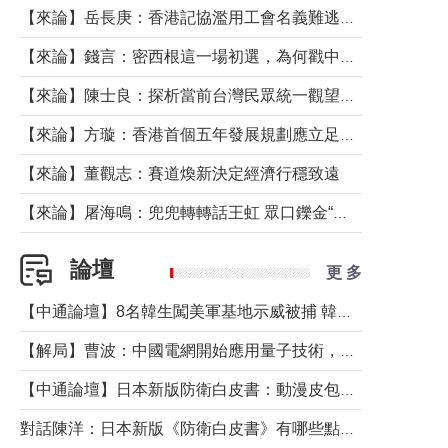
【來論】岳長庚：香港記協濫用工會名義難逃法律制裁
【來論】錢言：密西根這一場初選，為何戳中了兩黨最痛的神經？
【來論】陳士良：探析當前台灣民眾統一觀望心態的深層成因
【來論】方璇：香港首個五年發展規劃應立足民生務實前行
【來論】董觀志：賽道煥新決定經濟行穩致遠
【來論】屠海鳴：兜兜轉轉話王虹 眾口鑠金“一邊倒”
論壇
更 多
【中通論壇】8名韓生闖美軍基地示威被捕 韓國年輕人反美情緒從何而來？
【解局】曹波：中國電網開始應用量子技術，以後會不再停電嗎？
【中通論壇】日本新版防衛白皮書：動漫皮包藏不住軍國野心
對話陳洋：日本新版《防衛白皮書》有哪些點值得警惕？