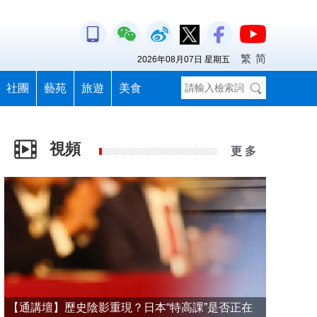
繁
简
2026年08月07日 星期五
社團
藝苑
旅遊
美食
視頻
更 多
【通講壇】歷史陰影重現？日本“特高課”是否正在