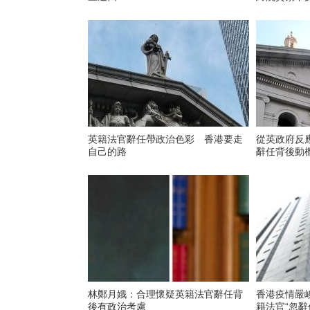
英籍法官辭任帶政治色彩 香港要走
從英政府反
自己的路
辭任背後動
林鄭月娥：合理懷疑英籍法官辭任背
香港疫情嚴峻英國
後有政治考慮
籍法官“忽辭