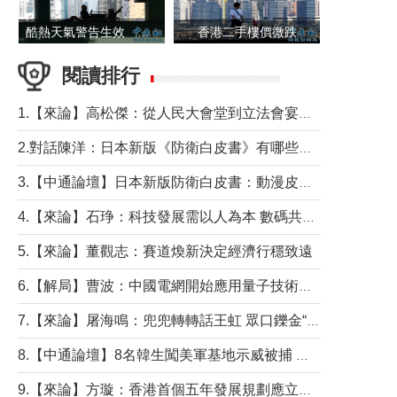
酷熱天氣警告生效 本港高溫持續至下周
香港二手樓價微跌
閱讀排行
1.【來論】高松傑：從人民大會堂到立法會宴會廳——香港管治新範式的完整拼圖
2.對話陳洋：日本新版《防衛白皮書》有哪些點值得警惕？
3.【中通論壇】日本新版防衛白皮書：動漫皮包藏不住軍國野心
4.【來論】石琤：科技發展需以人為本 數碼共融不應讓長者放棄傳統生活方式
5.【來論】董觀志：賽道煥新決定經濟行穩致遠
6.【解局】曹波：中國電網開始應用量子技術，以後會不再停電嗎？
7.【來論】屠海鳴：兜兜轉轉話王虹 眾口鑠金“一邊倒”
8.【中通論壇】8名韓生闖美軍基地示威被捕 韓國年輕人反美情緒從何而來？
9.【來論】方璇：香港首個五年發展規劃應立足民生務實前行