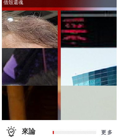
借殼還魂
來論
更 多