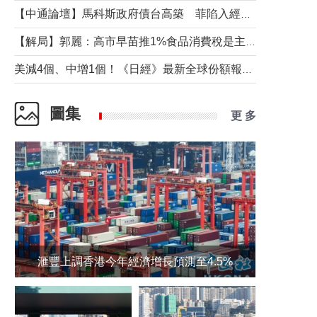
【中通論壇】馬科斯政府債台高築 菲陷入經濟困境與南海對抗惡循環？
【解局】郭麗：高市早苗推1%食品消費稅是主動作為還是被迫“飲鴆止渴”
美減4個、中增1個！《日經》最新全球份額報告透露了什麼？
圖集
更 多
滙豐上調香港今年經濟增長預測至4.5%