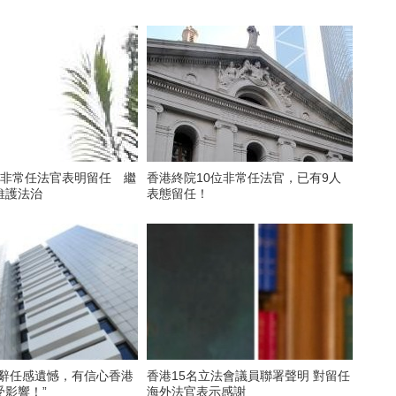
國非常任法官表明留任 繼
香港終院10位非常任法官，已有9人
維護法治
表態留任！
官辭任感遺憾，有信心香港
香港15名立法會議員聯署聲明 對留任
受影響！”
海外法官表示感謝