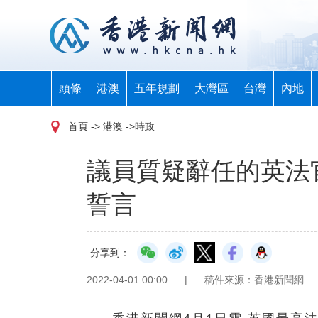
頭條
港澳
五年規劃
大灣區
台灣
內地
首頁
-> 港澳 ->時政
議員質疑辭任的英法
誓言
分享到：
2022-04-01 00:00
|
稿件來源：香港新聞網