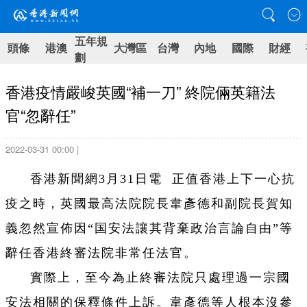
五年規
頭條
港澳
大灣區
台灣
內地
國際
財經
劃
香港疫情嚴峻英國“補一刀” 終院倆英籍法
官“忽辭任”
2022-03-31 00:00 |
香港新聞網3月31日電 正值香港上下一心抗
疫之時，英國最高法院院長韋彥德和副院長賀知
義忽然宣佈因“国安法讓其背棄政治言論自由”等
辭任香港終審法院非常任法官。
實際上，至今為止終審法院只處理過一宗國
安法相關的保釋條件上訴。韋彥德等人根本沒參