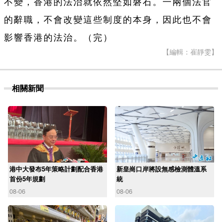
不變，香港的法治就依然堅如磐石。一兩個法官
的辭職，不會改變這些制度的本身，因此也不會
影響香港的法治。（完）
【編輯：崔靜雯】
相關新聞
港中大發布5年策略計劃配合香港
新皇崗口岸將設無感檢測體溫系
首份5年規劃
統
08-06
08-06