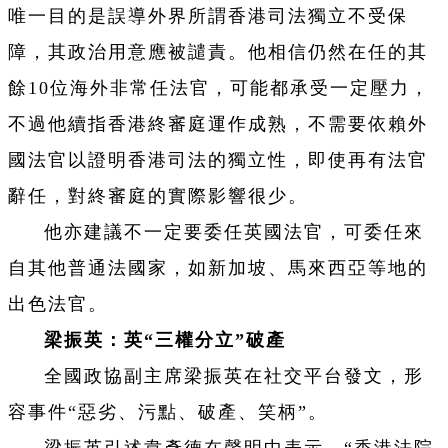
唯一目的是誤導外界所謂香港司法獨立不受保
障，其政治用意應被譴責。他相信仍然在任的其
餘10位海外非常任法官，可能都承受一定壓力，
不過他續指香港終審庭運作成熟，不需要依賴外
國法官以證明香港司法的獨立性，即使再有法官
辭任，對終審庭的實際影響很少。
他亦建議不一定要委任英國法官，可委任來
自其他普通法國家，如新加坡、馬來西亞等地的
出色法官。
梁振英：英“三權分立”破產
全國政協副主席梁振英在社交平台發文，形
容事件“惡劣、污點、破產、笑柄”。
梁振英引述韋彥德在聲明中表示，“香港法院