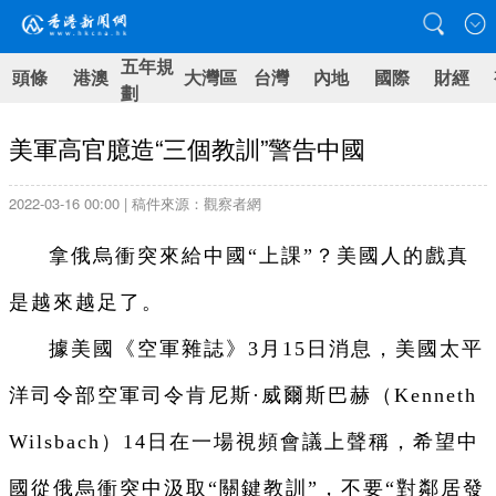
五年規
頭條
港澳
大灣區
台灣
內地
國際
財經
劃
美軍高官臆造“三個教訓”警告中國
2022-03-16 00:00 | 稿件來源：觀察者網
拿俄烏衝突來給中國“上課”？美國人的戲真
是越來越足了。
據美國《空軍雜誌》3月15日消息，美國太平
洋司令部空軍司令肯尼斯·威爾斯巴赫（Kenneth
Wilsbach）14日在一場視頻會議上聲稱，希望中
國從俄烏衝突中汲取“關鍵教訓”，不要“對鄰居發