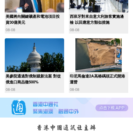
美國將向關鍵礦產和電池項目投
西班牙對來自意大利旅客實施邊
資30億美元
檢 以回應意方類似措施
08-08
08-08
美參院通過對俄制裁新法案 對從
印尼馬倫達2A高樁碼頭正式開港
俄進口商品徵500%
運營
08-08
08-08