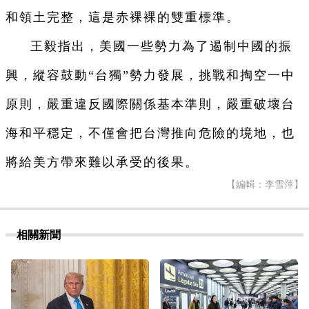
和領土完整，這是赤裸裸的雙重標準。
王毅指出，美國一些勢力為了遏制中國的振
興，縱容鼓動“台獨”勢力發展，挑戰和掏空一中
原則，嚴重違反國際關係基本準則，嚴重破壞台
海和平穩定，不僅會把台灣推向危險的境地，也
將給美方帶來難以承受的後果。
【編輯：李雪萍】
相關新聞