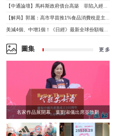
【中通論壇】馬科斯政府債台高築 菲陷入經濟困境與南海對抗惡循環？
【解局】郭麗：高市早苗推1%食品消費稅是主動作為還是被迫“飲鴆止渴”
美減4個、中增1個！《日經》最新全球份額報告透露了什麼？
圖集
更 多
名家作品展開幕 葉劉淑儀出席並致辭