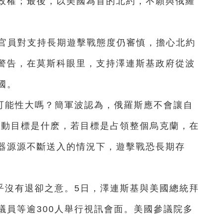
政權；最後，以美國為首的北約，不願與俄羅
歐官員對支持長期遊擊戰態度仍審慎，擔心北約
警告，在莫斯科眼里，支持澤連斯基政府從波
國。
可能性大嗎？簡軍波認為，俄羅斯應不會讓自
行動目標是什麽，若目標是占領整個烏克蘭，在
器源源不斷送入的情況下，遊擊戰恐長期存
乎沒有退卻之意。5日，澤連斯基與美國總統拜
議員等逾300人舉行視訊會面。美國參議院多