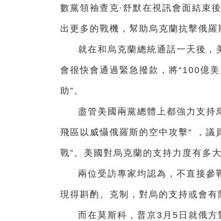
數黨領袖查克∙舒默在視訊會面結束後
出更多的戰機，幫助烏克蘭抗擊俄羅
就在和烏克蘭總統通話一天後，
會很快會通過緊急撥款，將“100億
助”。
盡管美國兩黨總體上都強力支持
飛區以威懾俄羅斯的空中攻擊“ ，議
戰”。美國對烏克蘭的支持力度有多
兩位受訪專家均認為，不直接參
現得斟酌、克制，對烏的支持或會有
而在莫斯科，普京3月5日就俄