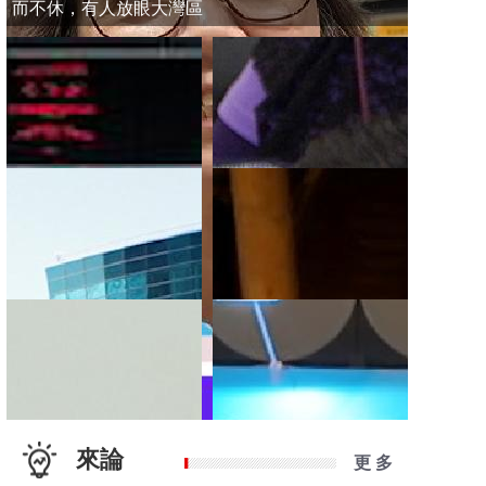
而不休，有人放眼大灣區
來論
更 多