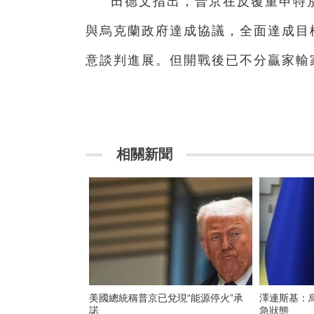
田德文指出，普京在反覆重申特
與烏克蘭政府達成協議，全面達成目
意談判進展。但開戰後已不分贏家輸
相關新聞
美國總統稱普京已兌現“能源停火”承
澤連斯基：
諾
急狀態