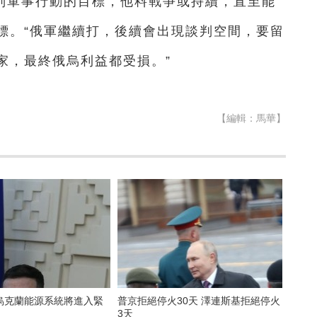
別軍事行動的目標，他料戰爭或持續，直至能
標。“俄軍繼續打，後續會出現談判空間，要留
家，最終俄烏利益都受損。”
【編輯：馬華】
烏克蘭能源系統將進入緊
普京拒絕停火30天 澤連斯基拒絕停火
3天