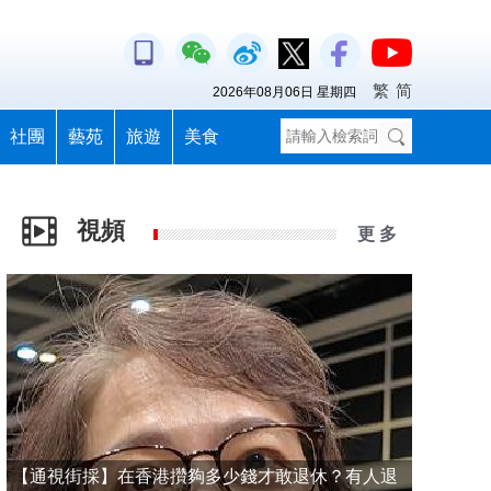
繁
简
2026年08月06日 星期四
社團
藝苑
旅遊
美食
視頻
更 多
【通視街採】在香港攢夠多少錢才敢退休？有人退