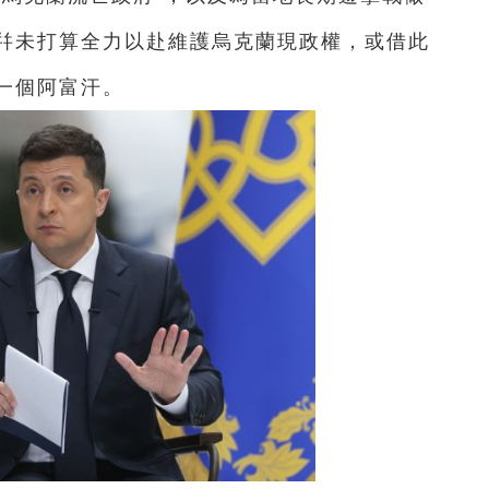
幷未打算全力以赴維護烏克蘭現政權，或借此
一個阿富汗。