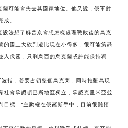
烏克蘭可能會失去其國家地位。他又說，俄軍對
完成。
直設法想了解普京會想怎樣處理戰敗後的烏克
蘭的國土大砍到遠比現在小得多，很可能第聶
並入俄國，只剩烏西的烏克蘭或許能保持獨
軍波指，若要占領整個烏克蘭，同時推翻烏現
際社會承認頓巴斯地區獨立，承認克里米亞並
到目標，“主動權在俄羅斯手中，目前很難預