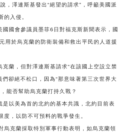
說，澤連斯基發出“絕望的請求”，呼籲美國派
斯的入侵。
美國國會參議員墨菲6日對福克斯新聞表示，國
美元用於烏克蘭的防衛裝備和救出平民的人道援
烏克蘭，但對澤連斯基請求“在該國上空設立禁
員們卻絕不松口，因為“那意味著第三次世界大
大，能否幫助烏克蘭打持久戰？
戰是以美為首的北約的基本共識，北約目前表
限度，以防不可預料的戰爭發生。
方對烏克蘭採取特別軍事行動表明，如烏克蘭領