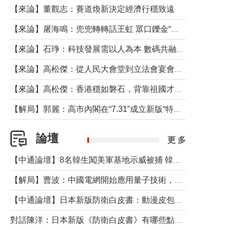
【來論】董觀志：賽道煥新決定經濟行穩致遠
【來論】屠海鳴：兜兜轉轉話王虹 眾口鑠金“一邊倒”
【來論】石琤：科技發展需以人為本 數碼共融不應讓長者放棄傳統生活方式
【來論】高松傑：從人民大會堂到立法會宴會廳——香港管治新範式的完整拼圖
【來論】高松傑：香港穩如磐石，背靠祖國才是真正的“終極護城河”
【解局】郭麗：高市內閣在“7.31”成立新版“特高課”意欲何為？
論壇
更 多
【中通論壇】8名韓生闖美軍基地示威被捕 韓國年輕人反美情緒從何而來？
【解局】曹波：中國電網開始應用量子技術，以後會不再停電嗎？
【中通論壇】日本新版防衛白皮書：動漫皮包藏不住軍國野心
對話陳洋：日本新版《防衛白皮書》有哪些點值得警惕？