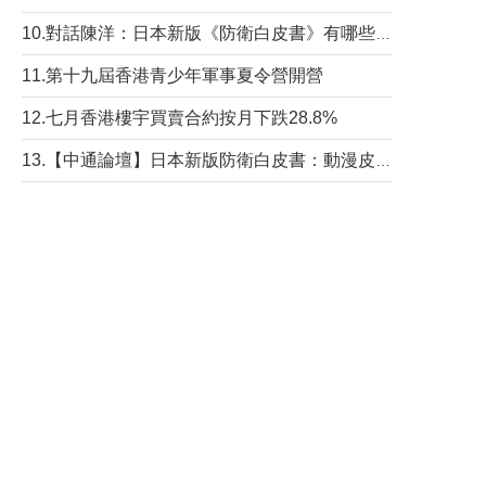
10.對話陳洋：日本新版《防衛白皮書》有哪些點值得警惕？
11.第十九屆香港青少年軍事夏令營開營
12.七月香港樓宇買賣合約按月下跌28.8%
13.【中通論壇】日本新版防衛白皮書：動漫皮包藏不住軍國野心