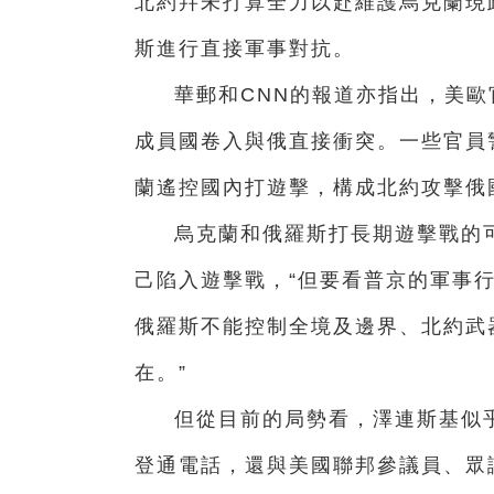
北約幷未打算全力以赴維護烏克蘭現
斯進行直接軍事對抗。
華郵和CNN的報道亦指出，美
成員國卷入與俄直接衝突。一些官員
蘭遙控國內打遊擊，構成北約攻擊俄
烏克蘭和俄羅斯打長期遊擊戰的
己陷入遊擊戰，“但要看普京的軍事
俄羅斯不能控制全境及邊界、北約武
在。”
但從目前的局勢看，澤連斯基似
登通電話，還與美國聯邦參議員、眾