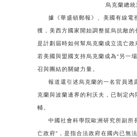
烏克蘭總統
據《華盛頓郵報》、美國有線電
獲，美西方國家開始調整挺烏抗敵的
是計劃屆時如何幫烏克蘭成立流亡政
若美國與盟國支持烏克蘭成為“另一
召與團結的關鍵力量。
報道還引述烏克蘭的一名官員透
克蘭與波蘭邊界的利沃夫，已制定內
輔。
中國社會科學院歐洲研究所副所長
亡政府”，是指合法政府在國內已無