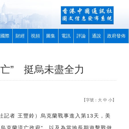
國際
財經
視頻
圖集
電訊
評論
通說
政府發佈
亡” 挺烏未盡全力
【字號：
大
中
小
】
社記者 王豐鈴）烏克蘭戰事進入第13天，美
“烏克蘭流亡政府”，以及為當地長期遊擊戰做