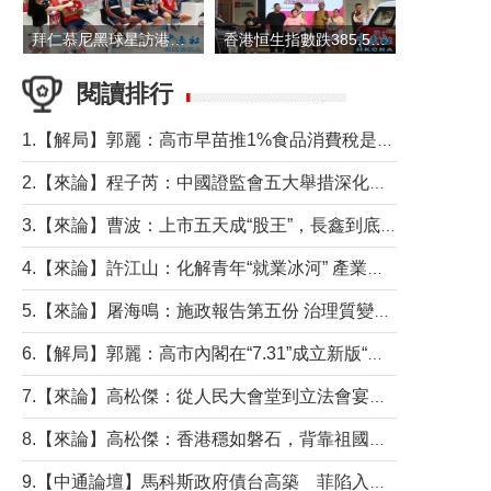
拜仁慕尼黑球星訪港 與球迷近距離互動
香港恒生指數跌385.54點 報25530.28點收盤
閱讀排行
1.【解局】郭麗：高市早苗推1%食品消費稅是主動作為還是被迫“飲鴆止渴”
2.【來論】程子芮：中國證監會五大舉措深化內地香港資本市場合作
3.【來論】曹波：上市五天成“股王”，長鑫到底做對什麼了？
4.【來論】許江山：化解青年“就業冰河” 產業升級與過渡支援須雙軌並行
5.【來論】屠海鳴：施政報告第五份 治理質變脈絡清
6.【解局】郭麗：高市內閣在“7.31”成立新版“特高課”意欲何為？
7.【來論】高松傑：從人民大會堂到立法會宴會廳——香港管治新範式的完整拼圖
8.【來論】高松傑：香港穩如磐石，背靠祖國才是真正的“終極護城河”
9.【中通論壇】馬科斯政府債台高築 菲陷入經濟困境與南海對抗惡循環？