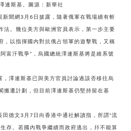
澤連斯基。圖源：新華社
視新聞網3月6日披露，隨著俄軍在戰場續有斬
作法。幾位美方與歐洲官員表示，第一步主要
府，以指揮國內對抗俄占領軍的遊擊戰，又稱
場阿富汗戰爭”，烏國總統澤連斯基將是維
系
號
露，澤連斯基已與美方官員討論過該否移往烏
閣搬遷計劃，但目前澤連斯基仍堅持留在基
田德文3月7日向香港中通社解讀指，所謂“流
法生存。若國內戰爭繼續而政府逃出，幷不能算