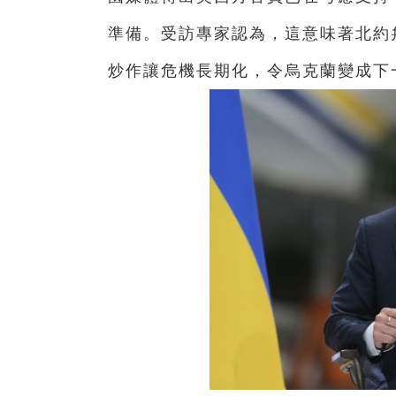
準備。受訪專家認為，這意味著北約
炒作讓危機長期化，令烏克蘭變成下