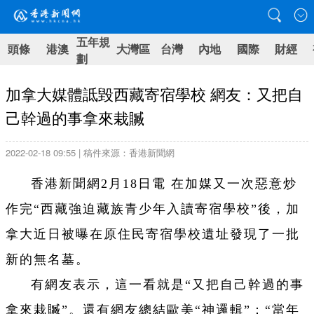
五年規
頭條
港澳
大灣區
台灣
內地
國際
財經
劃
加拿大媒體詆毀西藏寄宿學校 網友：又把自
己幹過的事拿來栽贓
2022-02-18 09:55 | 稿件來源：香港新聞網
香港新聞網2月18日電 在加媒又一次惡意炒
作完“西藏強迫藏族青少年入讀寄宿學校”後，加
拿大近日被曝在原住民寄宿學校遺址發現了一批
新的無名墓。
有網友表示，這一看就是“又把自己幹過的事
拿來栽贓”。還有網友總結歐美“神邏輯”：“當年