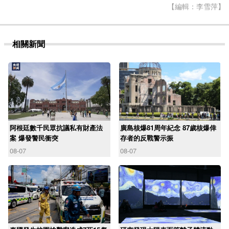
【編輯：李雪萍】
相關新聞
阿根廷數千民眾抗議私有財產法
廣島核爆81周年紀念 87歲核爆倖
案 爆發警民衝突
存者的反戰警示振
08-07
08-07