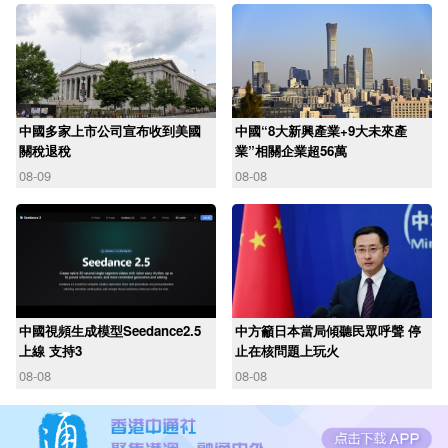
中國多家上市公司宣布收到美國
中國“8大新興產業+9大未來產
關稅退稅
業”相關企業超56萬
08-09
08-08
中國視頻生成模型Seedance2.5
中方籲日本當局傾聽民眾呼聲 停
上線 支持3
止在核問題上玩火
08-08
08-08