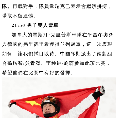
隊。再戰對手，隊員韋瑞克已表示會繼續拼搏，
爭取不留遺憾。
21:50
男子雙人雪車
加拿大的賈斯汀·克里普斯車隊在平昌冬奧會
與德國的弗里德里希獲得並列冠軍，這一次表現
如何，讓我們拭目以待。中國隊則派出了兩對組
合孫楷智/吳青澤、李純鍵/劉蔚參加此項比賽，
希望他們在比賽中有好的發揮。