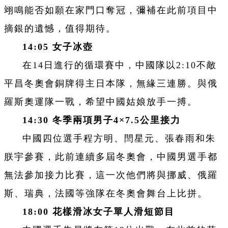
翊鳴能否如願在家門口奪冠，彌補在此前項目中
摘銀的遺憾，值得期待。
14:05
女子冰壺
在14日進行的循環賽中，中國隊以2:10不敵
平昌冬奧會銅牌得主日本隊，無緣三連勝。與俄
羅斯奧運隊一戰，希望中國姑娘放手一搏。
14:30
冬季兩項男子4×7.5公里接力
中國四位選手程方明、閆星元、張春雨和朱
朕宇參賽，此前連續多屆冬奧會，中國男選手都
無法參加接力比賽，這一次他們將與挪威、俄羅
斯、瑞典，法國等強隊在冬奧會舞台上比拼。
18:00
花樣滑冰女子單人滑短節目