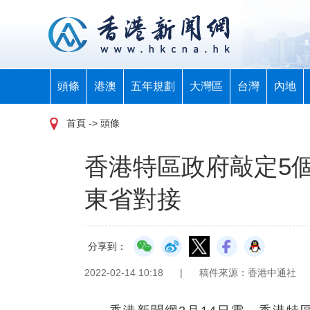
頭條
港澳
五年規劃
大灣區
台灣
內地
首頁
-> 頭條
香港特區政府敲定5
東省對接
分享到：
2022-02-14 10:18
|
稿件來源：香港中通社