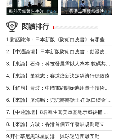
酷熱天氣警告生效 本港高溫持續至下周
香港二手樓價微跌
閱讀排行
1.對話陳洋：日本新版《防衛白皮書》有哪些點值得警惕？
2.【中通論壇】日本新版防衛白皮書：動漫皮包藏不住軍國野心
3.【來論】石琤：科技發展需以人為本 數碼共融不應讓長者放棄傳統生活方式
4.【來論】董觀志：賽道煥新決定經濟行穩致遠
5.【解局】曹波：中國電網開始應用量子技術，以後會不再停電嗎？
6.【來論】屠海鳴：兜兜轉轉話王虹 眾口鑠金“一邊倒”
7.【中通論壇】8名韓生闖美軍基地示威被捕 韓國年輕人反美情緒從何而來？
8.【來論】方璇：香港首個五年發展規劃應立足民生務實前行
9.拜仁慕尼黑球星訪港 與球迷近距離互動