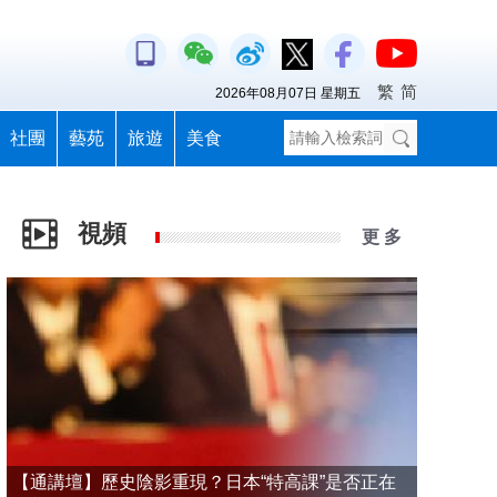
繁
简
2026年08月07日 星期五
社團
藝苑
旅遊
美食
視頻
更 多
【通講壇】歷史陰影重現？日本“特高課”是否正在