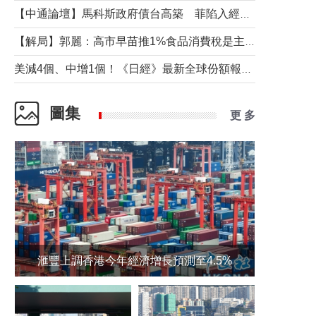
【中通論壇】馬科斯政府債台高築 菲陷入經濟困境與南海對抗惡循環？
【解局】郭麗：高市早苗推1%食品消費稅是主動作為還是被迫“飲鴆止渴”
美減4個、中增1個！《日經》最新全球份額報告透露了什麼？
圖集
更 多
滙豐上調香港今年經濟增長預測至4.5%