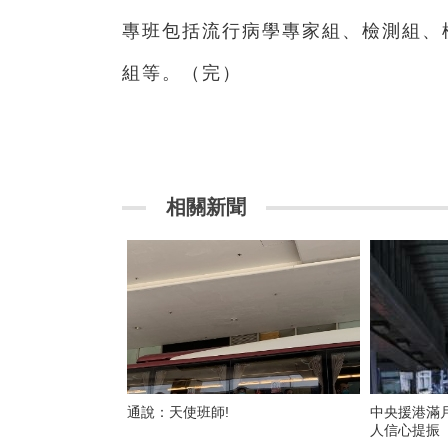
專班包括流行病學專家組、檢測組、
組等。（完）
相關新聞
通說：天使班師!
中央援港滿
人信心提振