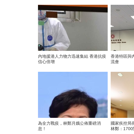
內地援港人力物力迅速集結 香港抗疫
香港特區與
信心倍增
流會
為全力戰疫，林鄭月娥公佈重磅消
國家疾控局
息！
林鄭：170