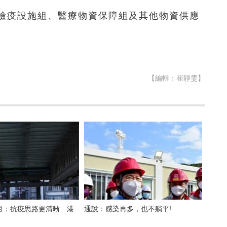
檢疫設施組、醫療物資保障組及其他物資供應
【編輯：崔靜雯】
月：抗疫思路更清晰 港
通說：感染再多，也不躺平!