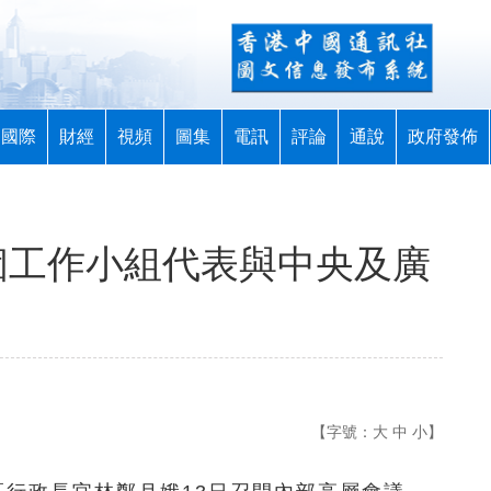
國際
財經
視頻
圖集
電訊
評論
通說
政府發佈
個工作小組代表與中央及廣
【字號：
大
中
小
】