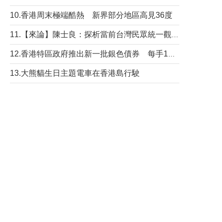
10.香港周末極端酷熱 新界部分地區高見36度
11.【來論】陳士良：探析當前台灣民眾統一觀望心態的深層成因
12.香港特區政府推出新一批銀色債券 每手1萬元保底息4.25厘
13.大熊貓生日主題電車在香港島行駛