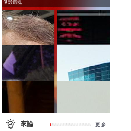
借殼還魂
來論
更 多