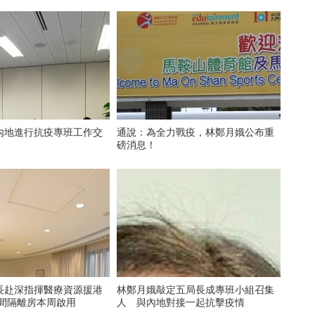
內地進行抗疫專班工作交
通說：為全力戰疫，林鄭月娥公布重
磅消息！
長赴深指揮醫療資源援港
林鄭月娥敲定五局長成專班小組召集
0間隔離房本周啟用
人 與內地對接一起抗擊疫情