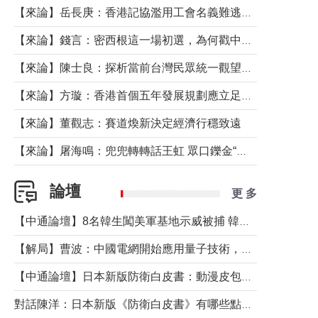
【來論】岳長庚：香港記協濫用工會名義難逃法律制裁
【來論】錢言：密西根這一場初選，為何戳中了兩黨最痛的神經？
【來論】陳士良：探析當前台灣民眾統一觀望心態的深層成因
【來論】方璇：香港首個五年發展規劃應立足民生務實前行
【來論】董觀志：賽道煥新決定經濟行穩致遠
【來論】屠海鳴：兜兜轉轉話王虹 眾口鑠金“一邊倒”
論壇
更 多
【中通論壇】8名韓生闖美軍基地示威被捕 韓國年輕人反美情緒從何而來？
【解局】曹波：中國電網開始應用量子技術，以後會不再停電嗎？
【中通論壇】日本新版防衛白皮書：動漫皮包藏不住軍國野心
對話陳洋：日本新版《防衛白皮書》有哪些點值得警惕？