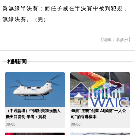
翼無緣半決賽；而任子威在半決賽中被判犯規，
無緣決賽。
（完）
【編輯：李彥洲】
相關新聞
（中通論壇）中國對美加強無人
45歲“逆襲”創業 AI賦能“一人公
機出口管制 學者：貿易
司”的香港樣本
08-06
08-06