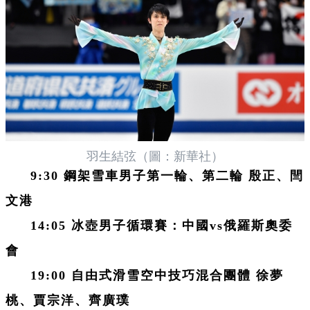
羽生結弦（圖：新華社）
9:30 鋼架雪車男子第一輪、第二輪 殷正、閆
文港
14:05 冰壺男子循環賽：中國vs俄羅斯奧委
會
19:00 自由式滑雪空中技巧混合團體 徐夢
桃、賈宗洋、齊廣璞