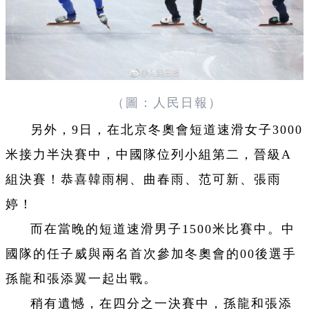
（圖：人民日報）
另外，9日，在北京冬奧會短道速滑女子3000
米接力半決賽中，中國隊位列小組第二，晉級A
組決賽！恭喜韓雨桐、曲春雨、范可新、張雨
婷！
而在當晚的短道速滑男子1500米比賽中。中
國隊的任子威與兩名首次參加冬奧會的00後選手
孫龍和張添翼一起出戰。
稍有遺憾，在四分之一決賽中，孫龍和張添