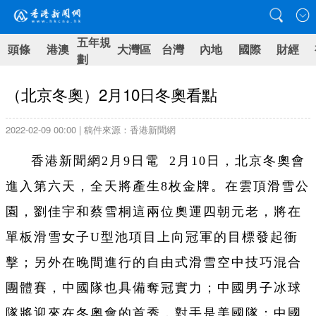
五年規
頭條
港澳
大灣區
台灣
內地
國際
財經
劃
（北京冬奧）2月10日冬奧看點
2022-02-09 00:00 | 稿件來源：香港新聞網
香港新聞網2月9日電 2月10日，北京冬奧會
進入第六天，全天將產生8枚金牌。在雲頂滑雪公
園，劉佳宇和蔡雪桐這兩位奧運四朝元老，將在
單板滑雪女子U型池項目上向冠軍的目標發起衝
擊；另外在晚間進行的自由式滑雪空中技巧混合
團體賽，中國隊也具備奪冠實力；中國男子冰球
隊將迎來在冬奧會的首秀，對手是美國隊；中國