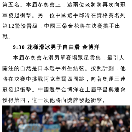
第五名。本屆冬奧會上，這兩位老將將再次向冠
軍發起衝擊。另一位中國選手邱冷在資格賽名列
第12驚險晉級，中國三朵金花將在決賽攜手出
戰。
9:30 花樣滑冰男子自由滑 金博洋
本屆冬奧會花滑男單賽場眾星雲集，最引人
關注的自然是日本選手羽生結弦。按照計劃，他
將在決賽中挑戰阿克塞爾四周跳，向著奧運三連
冠發起衝擊。中國選手金博洋在上屆平昌奧運會
獲得第四，這一次他將向獎牌發起衝擊。