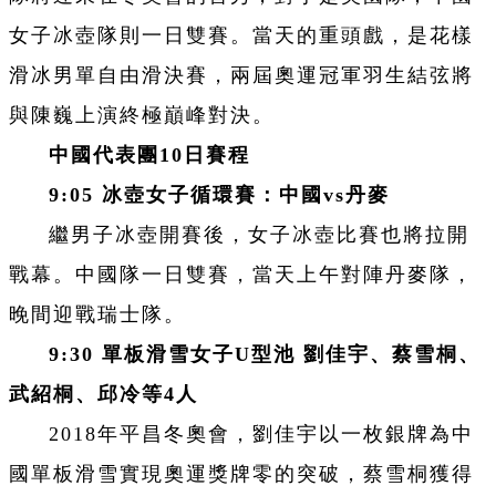
女子冰壺隊則一日雙賽。當天的重頭戲，是花樣
滑冰男單自由滑決賽，兩屆奧運冠軍羽生結弦將
與陳巍上演終極巔峰對決。
中國代表團10日賽程
9:05 冰壺女子循環賽：中國vs丹麥
繼男子冰壺開賽後，女子冰壺比賽也將拉開
戰幕。中國隊一日雙賽，當天上午對陣丹麥隊，
晚間迎戰瑞士隊。
9:30 單板滑雪女子U型池 劉佳宇、蔡雪桐、
武紹桐、邱冷等4人
2018年平昌冬奧會，劉佳宇以一枚銀牌為中
國單板滑雪實現奧運獎牌零的突破，蔡雪桐獲得