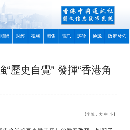
國際
財經
視頻
圖集
電訊
評論
通說
政府發佈
“歷史自覺” 發揮“香港角
【字號：
大
中
小
】