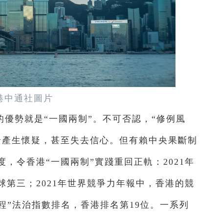
港中通社圖片
的優勢就是“一國兩制”。不可否認，“修例風
前景產生懷疑，甚至失去信心。但有賴中央果斷制
度，令香港“一國兩制”實踐重回正軌：
2021
年
球第三；
2021
年世界競爭力年報中，香港的競
程”法治指數排名，香港排名第
19
位。一系列