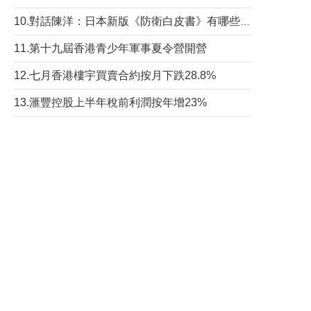
10.對話陳洋：日本新版《防衛白皮書》有哪些點值得警惕？
11.第十九屆香港青少年軍事夏令營開營
12.七月香港樓宇買賣合約按月下跌28.8%
13.滙豐控股上半年稅前利潤按年增23%