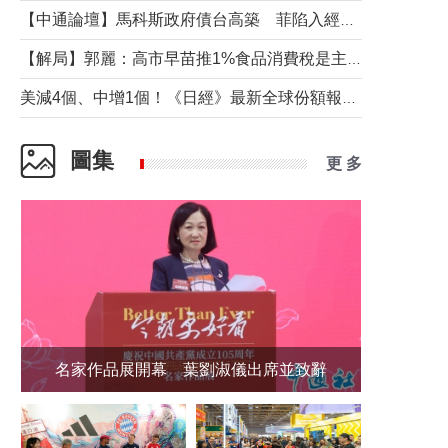
【中通論壇】馬科斯政府債台高築 菲陷入經濟困境與南海對抗惡循環？
【解局】郭麗：高市早苗推1%食品消費稅是主動作為還是被迫“飲鴆止渴”
美減4個、中增1個！《日經》最新全球份額報告透露了什麼？
圖集
更 多
名家作品展開幕 葉劉淑儀出席並致辭