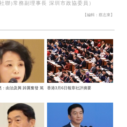
社聯
)
常務副理事長 深圳市政協委員）
【編輯：蔡志東】
治及興 踔厲奮發 篤
香港3月6日報章社評摘要