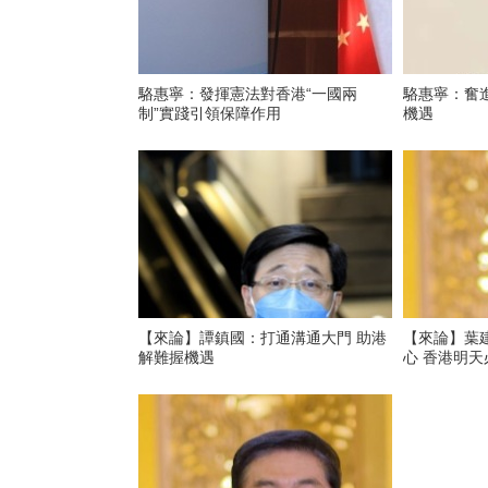
駱惠寧：發揮憲法對香港“一國兩
駱惠寧：奮
制”實踐引領保障作用
機遇
【來論】譚鎮國：打通溝通大門 助港
【來論】葉建
解難握機遇
心 香港明