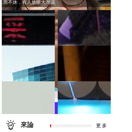
而不休，有人放眼大灣區
來論
更 多