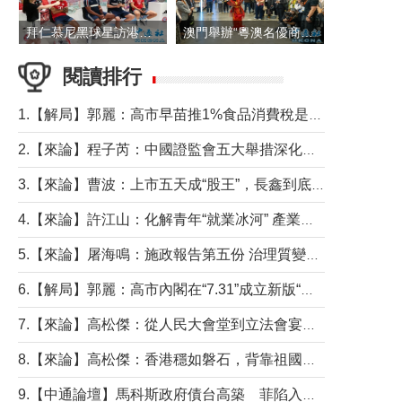
拜仁慕尼黑球星訪港 與球迷近距離互動
澳門舉辦“粵澳名優商品展”
閱讀排行
1.【解局】郭麗：高市早苗推1%食品消費稅是主動作為還是被迫“飲鴆止渴”
2.【來論】程子芮：中國證監會五大舉措深化內地香港資本市場合作
3.【來論】曹波：上市五天成“股王”，長鑫到底做對什麼了？
4.【來論】許江山：化解青年“就業冰河” 產業升級與過渡支援須雙軌並行
5.【來論】屠海鳴：施政報告第五份 治理質變脈絡清
6.【解局】郭麗：高市內閣在“7.31”成立新版“特高課”意欲何為？
7.【來論】高松傑：從人民大會堂到立法會宴會廳——香港管治新範式的完整拼圖
8.【來論】高松傑：香港穩如磐石，背靠祖國才是真正的“終極護城河”
9.【中通論壇】馬科斯政府債台高築 菲陷入經濟困境與南海對抗惡循環？