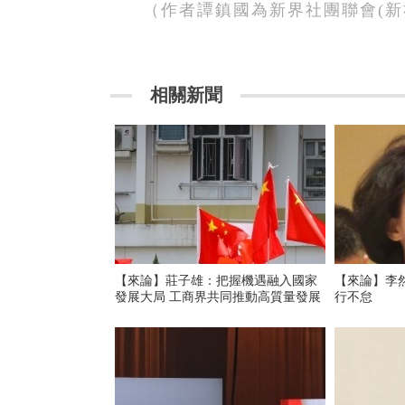
（作者譚鎮國為新界社團聯會
(
新
相關新聞
【來論】莊子雄：把握機遇融入國家
【來論】李然：由
發展大局 工商界共同推動高質量發展
行不怠