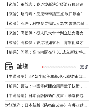
【來論】董觀志：賽道煥新決定經濟行穩致遠
【來論】屠海鳴：兜兜轉轉話王虹 眾口鑠金“一邊倒”
【來論】石琤：科技發展需以人為本 數碼共融不應讓長者放棄傳統生活方式
【來論】高松傑：從人民大會堂到立法會宴會廳——香港管治新範式的完整拼圖
【來論】高松傑：香港穩如磐石，背靠祖國才是真正的“終極護城河”
【解局】郭麗：高市內閣在“7.31”成立新版“特高課”意欲何為？
論壇
更 多
【中通論壇】8名韓生闖美軍基地示威被捕 韓國年輕人反美情緒從何而來？
【解局】曹波：中國電網開始應用量子技術，以後會不再停電嗎？
【中通論壇】日本新版防衛白皮書：動漫皮包藏不住軍國野心
對話陳洋：日本新版《防衛白皮書》有哪些點值得警惕？