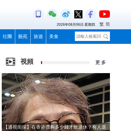
繁
简
2026年08月06日 星期四
社團
藝苑
旅遊
美食
視頻
更 多
【通視街採】在香港攢夠多少錢才敢退休？有人退