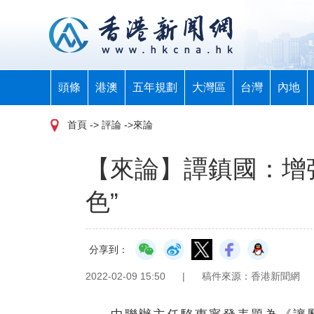
頭條
港澳
五年規劃
大灣區
台灣
內地
首頁
-> 評論 ->來論
【來論】譚鎮國：增強
色”
分享到：
2022-02-09 15:50
|
稿件來源：香港新聞網