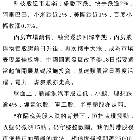
科技股逆市走弱，多數下跌。快手跌逾2%，
阿里巴巴、小米跌近2%，美團跌近1%，百度小
幅收漲0.7%。
內房市場銷售、融資逐步回歸常態，內房股
與物管股繼前日升後，再次攜手大漲，成為市場
表現最佳板塊。中國國家發展改革委18日指要適
當超前開展基礎設施投資，基建類股當日再度活
躍，電力、煤炭股亦走高。
盤面上，新能源汽車股走低，小鵬、理想跌
逾4%；鋰電池股、軍工股、半導體股亦走弱。
“在隔晚美股大跌的背景下，恒指表現震動，
收盤仍微漲15點，仍守穩整數關。我們對港股後
市保持正面積極的看法，相信恆指將朝著25000