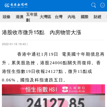
五年規
頭條
港澳
大灣區
台灣
內地
國際
財經
劃
港股收市微升15點 內房物管大漲
2022-01-19 19:43 |
香港中通社1月19日 電美國十年期債息再
升，累美股急挫，港股24000點關失而復得。香
港恆生指數19日收報24127點，微升15點或
0.06%，國指及科指連跌五日。