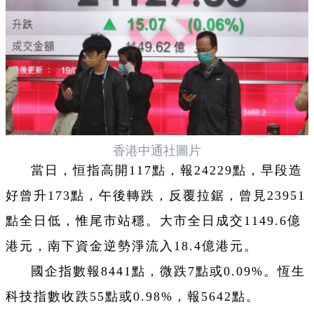
香港中通社圖片
當日，恒指高開117點，報24229點，早段造
好曾升173點，午後轉跌，反覆拉鋸，曾見23951
點全日低，惟尾市站穩。大市全日成交1149.6億
港元，南下資金逆勢淨流入18.4億港元。
國企指數報8441點，微跌7點或0.09%。恆生
科技指數收跌55點或0.98%，報5642點。