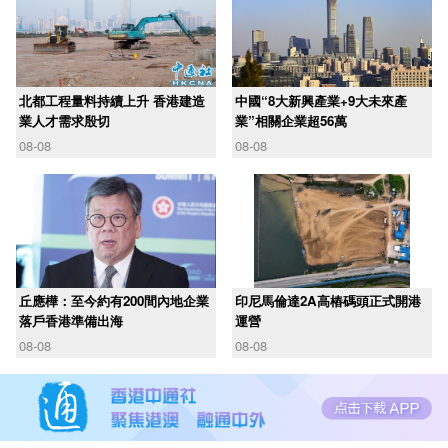
北都工程量料持續上升 香港建造
中國“8大新興產業+9大未來產
業人才需求殷切
業”相關企業超56萬
08-08
08-08
丘應樺：至今約有200間內地企業
印尼馬倫達2A高樁碼頭正式開港
落戶香港準備出海
運營
08-08
08-08