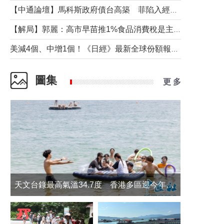
【中通論壇】馬科斯政府債台高築 菲陷入經濟困境與南海對抗惡循環？
【解局】郭麗：高市早苗推1%食品消費稅是主動作為還是被迫“飲鴆止渴”
美減4個、中增1個！《日經》最新全球份額報告透露了什麼？
圖集
更 多
天文台錄最高氣溫34.7度 香港多區迎今年最熱一天