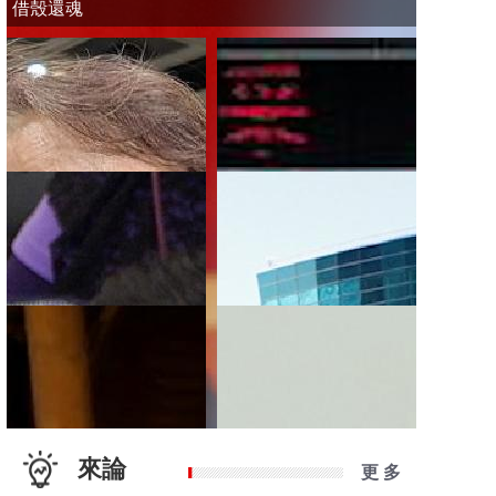
借殼還魂
來論
更 多