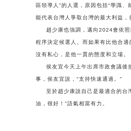
區領導人”的人選，原因包括“學識、
能代表
台
灣人爭取
台
灣的最大利益，
趙少康也強調，邁向2024會依
程序決定候選人。而如果有比他合適
沒有私心，是他
一
貫的態度和立場。
侯友宜今天
上午出席市政會議後接
事，侯友宜說，“支持快速通過。”
至於趙少康說自己是最適合的
台
油，很好！”語氣相當有力。