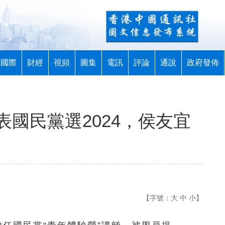
國際
財經
視頻
圖集
電訊
評論
通說
政府發佈
國民黨選2024，侯友宜
【字號：
大
中
小
】