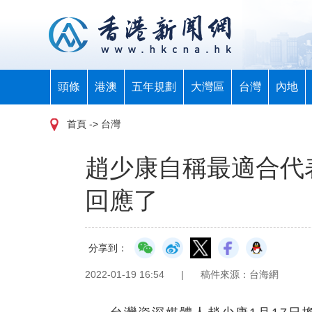
頭條
港澳
五年規劃
大灣區
台灣
內地
首頁
-> 台灣
趙少康自稱最適合代表
回應了
分享到：
2022-01-19 16:54
|
稿件來源：台海網