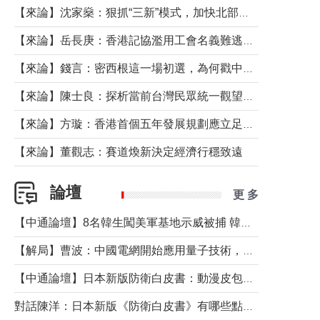
【來論】沈家燊：狠抓“三新”模式，加快北部都會區建設
【來論】岳長庚：香港記協濫用工會名義難逃法律制裁
【來論】錢言：密西根這一場初選，為何戳中了兩黨最痛的神經？
【來論】陳士良：探析當前台灣民眾統一觀望心態的深層成因
【來論】方璇：香港首個五年發展規劃應立足民生務實前行
【來論】董觀志：賽道煥新決定經濟行穩致遠
論壇
更 多
【中通論壇】8名韓生闖美軍基地示威被捕 韓國年輕人反美情緒從何而來？
【解局】曹波：中國電網開始應用量子技術，以後會不再停電嗎？
【中通論壇】日本新版防衛白皮書：動漫皮包藏不住軍國野心
對話陳洋：日本新版《防衛白皮書》有哪些點值得警惕？