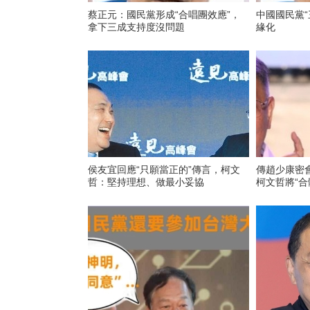
蔡正元：國民黨形成“合唱團效應”，
中國國民黨“
拿下三成支持度沒問題
緣化
侯友宜回應“只願當正的”傳言，柯文
傳趙少康密
哲：堅持理想、做最小妥協
柯文哲將“合