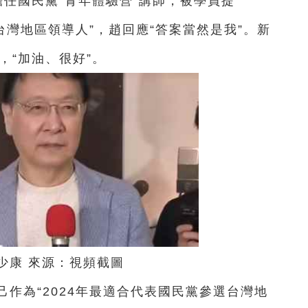
擔任國民黨“青年體驗營”講師，被學員提
台
灣地區領導人”，趙回應“答案當然是我”。新
，“加油、很好”。
少康 來源：視頻截圖
己作為“2024年最適合代表國民黨參選
台
灣地