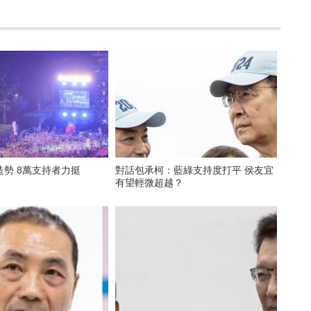
勢 8萬支持者力挺
對話包承柯：藍綠支持度打平 侯友宜
有望輕微超越？