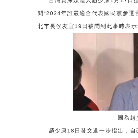
台
灣資深媒體人趙少康1月17日
問“2024年誰最適合代表國民黨參選
北市長侯友宜19日被問到此事時表示
圖為趙
趙少康18日發文進
一
步指出，自