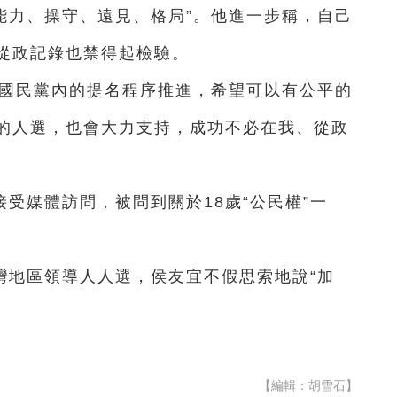
能力、操守、遠見、格局”。他進
一
步稱，自己
從政記錄也禁得起檢驗。
照國民黨內的提名程序推進，希望可以有公平的
的人選，也會大力支持，成功不必在我、從政
受媒體訪問，被問到關於18歲“公民權”
一
灣地區領導人人選，侯友宜不假思索地說“加
【編輯：胡雪石】