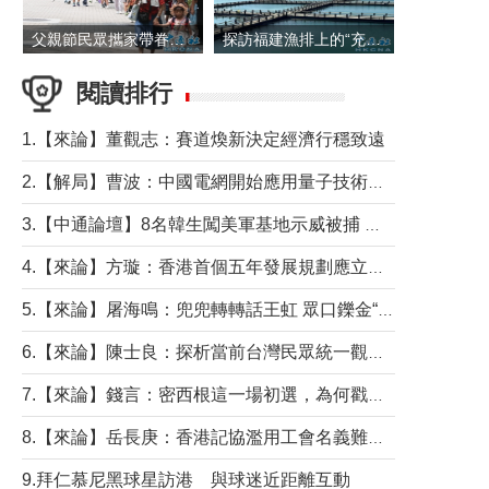
父親節民眾攜家帶眷出遊
探訪福建漁排上的“充電寶”
閱讀排行
1.【來論】董觀志：賽道煥新決定經濟行穩致遠
2.【解局】曹波：中國電網開始應用量子技術，以後會不再停電嗎？
3.【中通論壇】8名韓生闖美軍基地示威被捕 韓國年輕人反美情緒從何而來？
4.【來論】方璇：香港首個五年發展規劃應立足民生務實前行
5.【來論】屠海鳴：兜兜轉轉話王虹 眾口鑠金“一邊倒”
6.【來論】陳士良：探析當前台灣民眾統一觀望心態的深層成因
7.【來論】錢言：密西根這一場初選，為何戳中了兩黨最痛的神經？
8.【來論】岳長庚：香港記協濫用工會名義難逃法律制裁
9.拜仁慕尼黑球星訪港 與球迷近距離互動