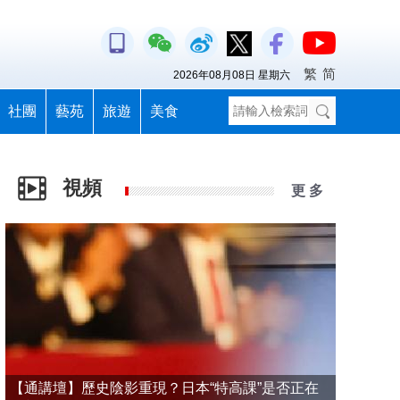
繁
简
2026年08月08日 星期六
社團
藝苑
旅遊
美食
視頻
更 多
【通講壇】歷史陰影重現？日本“特高課”是否正在