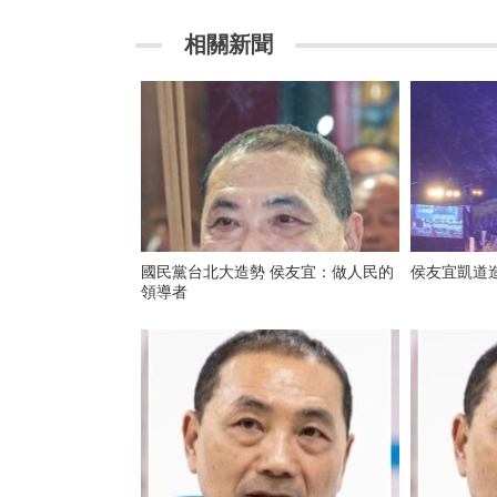
相關新聞
國民黨台北大造勢 侯友宜：做人民的
侯友宜凱道造
領導者