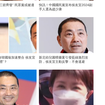
三箭齊發” 民眾黨或被邊
快訊！中國國民黨宣布侯友宜2024副
手人選為趙少康
會韓國瑜加速整合 侯友宜
新北幼兒園喂藥案引發藍綠激烈攻
體”？
防，侯友宜主動反擊：不會逃避