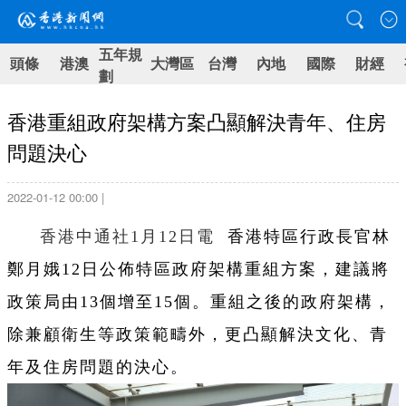
五年規
頭條
港澳
大灣區
台灣
內地
國際
財經
劃
香港重組政府架構方案凸顯解決青年、住房
問題決心
2022-01-12 00:00 |
香港中通社1月12日電
香港特區行政長官林
鄭月娥12日公佈特區政府架構重組方案，建議將
政策局由13個增至15個。重組之後的政府架構，
除兼顧衛生等政策範疇外，更凸顯解決文化、青
年及住房問題的決心。