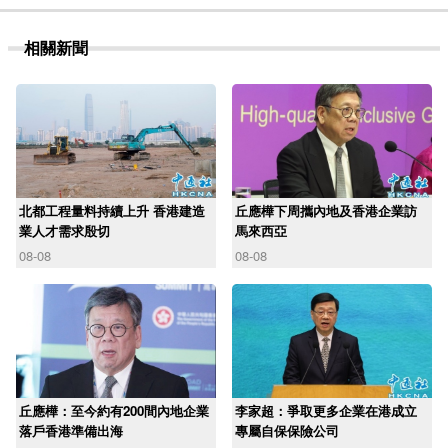
相關新聞
北都工程量料持續上升 香港建造
丘應樺下周攜內地及香港企業訪
業人才需求殷切
馬來西亞
08-08
08-08
丘應樺：至今約有200間內地企業
李家超：爭取更多企業在港成立
落戶香港準備出海
專屬自保保險公司