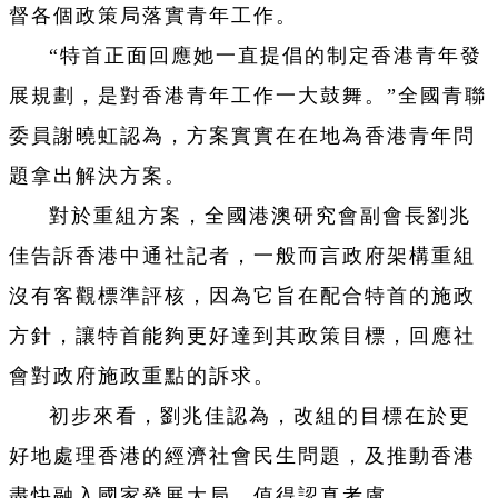
督各個政策局落實青年工作。
“特首正面回應她一直提倡的制定香港青年發
展規劃，是對香港青年工作一大鼓舞。”全國青聯
委員謝曉虹認為，方案實實在在地為香港青年問
題拿出解決方案。
對於重組方案，全國港澳研究會副會長劉兆
佳告訴香港中通社記者，一般而言政府架構重組
沒有客觀標準評核，因為它旨在配合特首的施政
方針，讓特首能夠更好達到其政策目標，回應社
會對政府施政重點的訴求。
初步來看，劉兆佳認為，改組的目標在於更
好地處理香港的經濟社會民生問題，及推動香港
盡快融入國家發展大局，值得認真考慮。