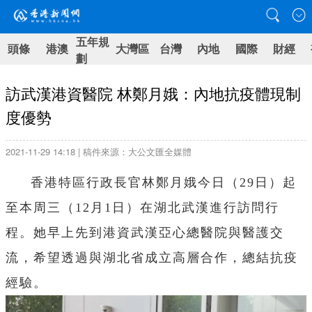
五年規
頭條
港澳
大灣區
台灣
內地
國際
財經
劃
訪武漢港資醫院 林鄭月娥：內地抗疫體現制
度優勢
2021-11-29 14:18 | 稿件來源：大公文匯全媒體
香港特區行政長官林鄭月娥今日（29日）起
至本周三（12月1日）在湖北武漢進行訪問行
程。她早上先到港資武漢亞心總醫院與醫護交
流，希望透過與湖北省成立高層合作，總結抗疫
經驗。