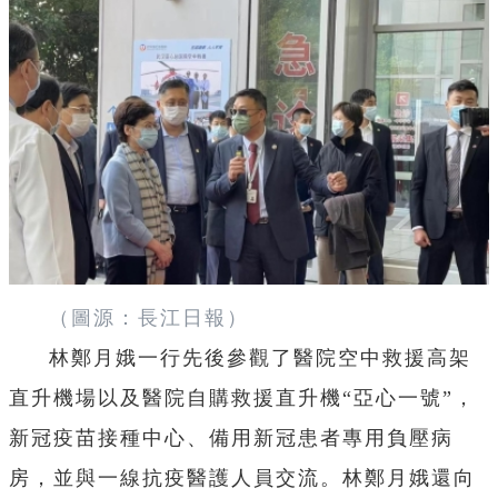
（圖源：長江日報）
林鄭月娥一行先後參觀了醫院空中救援高架
直升機場以及醫院自購救援直升機“亞心一號”，
新冠疫苗接種中心、備用新冠患者專用負壓病
房，並與一線抗疫醫護人員交流。林鄭月娥還向