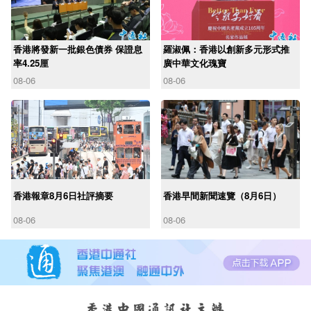
香港將發新一批銀色債券 保證息
羅淑佩：香港以創新多元形式推
率4.25厘
廣中華文化瑰寶
08-06
08-06
香港報章8月6日社評摘要
香港早間新聞速覽（8月6日）
08-06
08-06